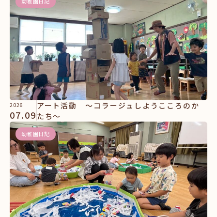
幼稚園日記
アート活動 ～コラージュしようこころのか
2026
07.09
たち～
幼稚園日記