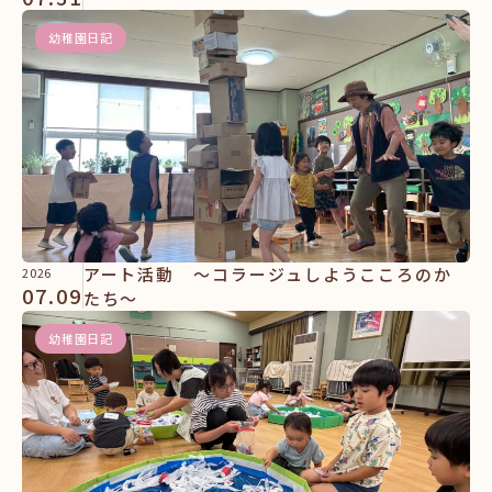
幼稚園日記
アート活動 ～コラージュしようこころのか
2026
07.09
たち～
幼稚園日記