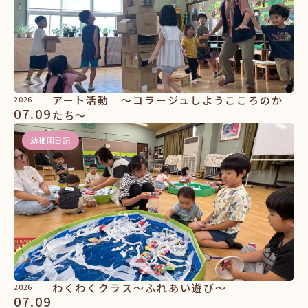
アート活動 ～コラージュしようこころのか
2026
07.09
たち～
幼稚園日記
わくわくクラス～ふれあい遊び～
2026
07.09