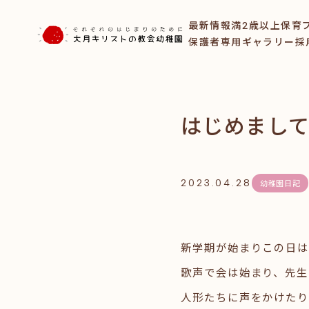
最新情報
満2歳以上保育
保護者専用ギャラリー
採
はじめまし
2023.04.28
幼稚園日記
新学期が始まりこの日
歌声で会は始まり、先生
人形たちに声をかけたり