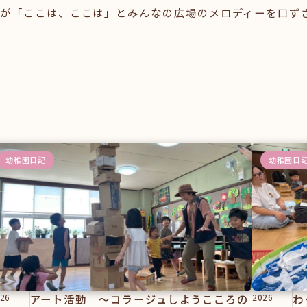
が「ここは、ここは」とみんなの広場のメロディーを口ず
幼稚園日記
幼稚園日
26
アート活動 ～コラージュしようこころの
2026
わ