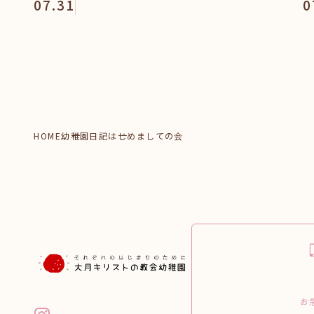
07.31
0
HOME
幼稚園日記
はじめましての会
お