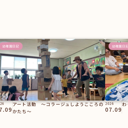
幼稚園日記
幼稚園日
26
アート活動 ～コラージュしようこころの
2026
わ
7.09
07.09
かたち～