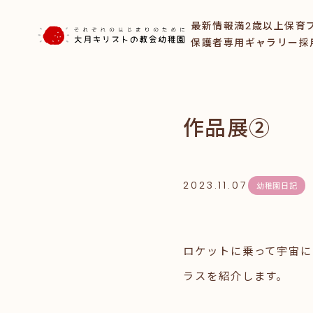
最新情報
満2歳以上保育
保護者専用ギャラリー
採
作品展②
2023.11.07
幼稚園日記
ロケットに乗って宇宙に
ラスを紹介します。