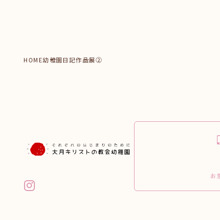
HOME
幼稚園日記
作品展②
お