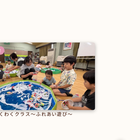
記
くわくクラス～ふれあい遊び～