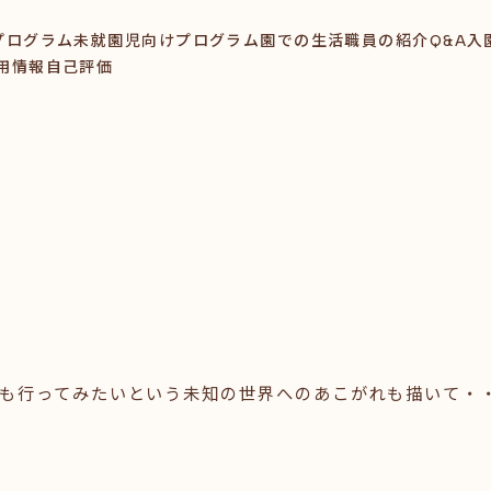
プログラム
未就園児向けプログラム
園での生活
職員の紹介
Q&A
入
用情報
自己評価
も行ってみたいという未知の世界へのあこがれも描いて・