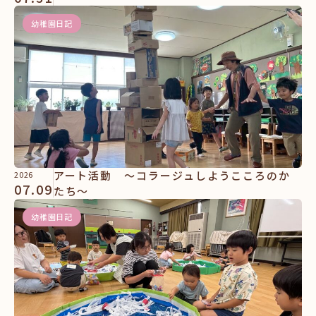
幼稚園日記
アート活動 ～コラージュしようこころのか
2026
07.09
たち～
幼稚園日記