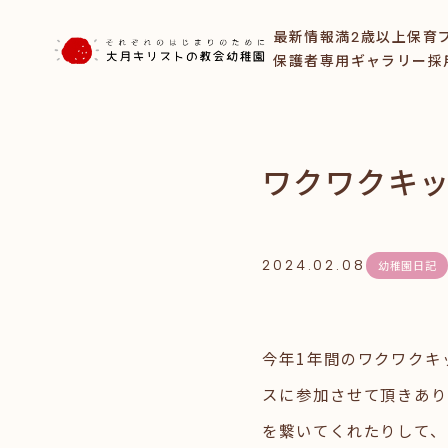
最新情報
満2歳以上保育
保護者専用ギャラリー
採
ワクワクキ
2024.02.08
幼稚園日記
今年1年間のワクワクキ
スに参加させて頂きあり
を繋いてくれたりして、