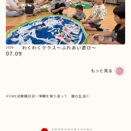
わくわくクラス～ふれあい遊び～
2026
07.09
もっと見る
HOME
幼稚園日記
一学期を振り返って 園の生活①