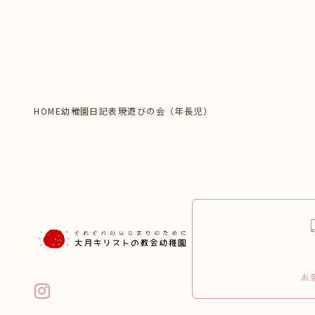
HOME
幼稚園日記
表現遊びの会（年長児）
お