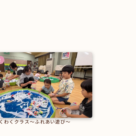
記
くわくクラス～ふれあい遊び～