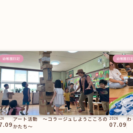
幼稚園日記
幼稚園日
26
アート活動 ～コラージュしようこころの
2026
わ
7.09
07.09
かたち～