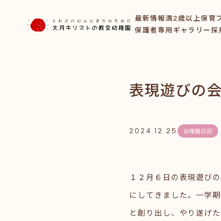
最新情報
満2歳以上保育
保護者専用ギャラリー
採
表現遊びの
2024.12.25
幼稚園日記
１２月６日の表現遊び
にしてきました。一学期
と創り出し、やり遂げた