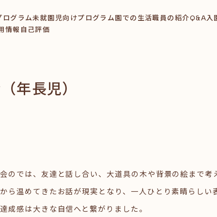
プログラム
未就園児向けプログラム
園での生活
職員の紹介
Q&A
入
用情報
自己評価
会（年長児）
の会のでは、友達と話し合い、大道具の木や背景の絵まで考
から温めてきたお話が現実となり、一人ひとり素晴らしい
達成感は大きな自信へと繋がりました。