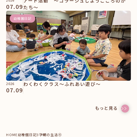
アート活動 ～コラージュしようこころのか
07.09
たち～
幼稚園日記
わくわくクラス～ふれあい遊び～
2026
07.09
もっと見る
HOME
幼稚園日記
3学期の生活④