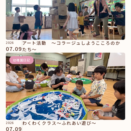
アート活動 ～コラージュしようこころのか
2026
07.09
たち～
幼稚園日記
わくわくクラス～ふれあい遊び～
2026
07.09