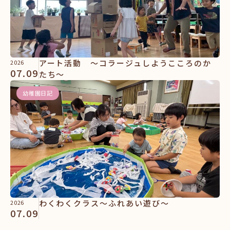
アート活動 ～コラージュしようこころのか
2026
07.09
たち～
幼稚園日記
わくわくクラス～ふれあい遊び～
2026
07.09