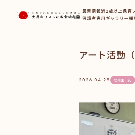
最新情報
満2歳以上保育
保護者専用ギャラリー
採
アート活動
2026.04.28
幼稚園日記