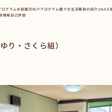
プログラム
未就園児向けプログラム
園での生活
職員の紹介
Q&A
入
用情報
自己評価
（ゆり・さくら組）